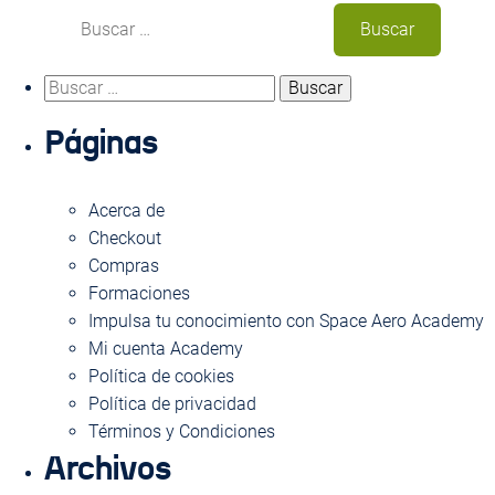
Buscar:
Buscar:
Usa este formulario para contactar con nosotros.
Páginas
Te responderemos con la máxima brevedad
NOMBRE
Acerca de
Checkout
Compras
Formaciones
EMAIL
Impulsa tu conocimiento con Space Aero Academy
Mi cuenta Academy
Política de cookies
ASUNTO
Política de privacidad
Términos y Condiciones
Archivos
MENSAJE