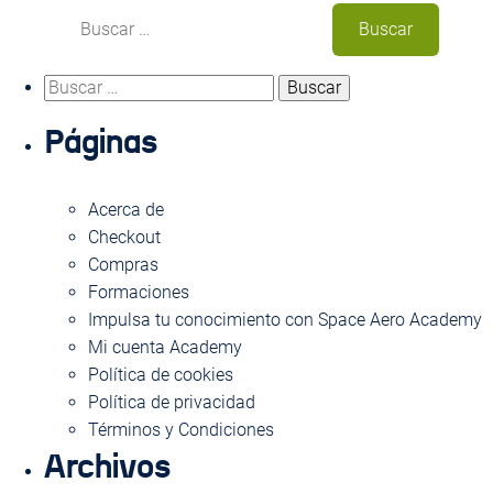
Buscar:
Buscar:
Usa este formulario para contactar con nosotros.
Páginas
Te responderemos con la máxima brevedad
NOMBRE
Acerca de
Checkout
Compras
Formaciones
EMAIL
Impulsa tu conocimiento con Space Aero Academy
Mi cuenta Academy
Política de cookies
ASUNTO
Política de privacidad
Términos y Condiciones
Archivos
MENSAJE