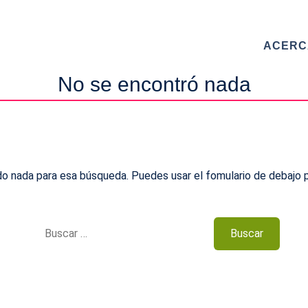
ACERC
No se encontró nada
 nada para esa búsqueda. Puedes usar el fomulario de debajo p
 este formulario para contactar con nosotros. Te responderemo
Buscar:
 la máxima brevedad
MBRE