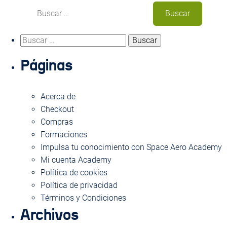
Buscar:
Buscar:
Usa este formulario para contactar con nosotros.
Páginas
Te responderemos con la máxima brevedad
NOMBRE
Acerca de
Checkout
Compras
Formaciones
EMAIL
Impulsa tu conocimiento con Space Aero Academy
Mi cuenta Academy
Política de cookies
ASUNTO
Política de privacidad
Términos y Condiciones
Archivos
MENSAJE