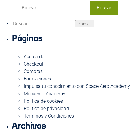
Buscar:
Buscar:
Usa este formulario para contactar con nosotros.
Páginas
Te responderemos con la máxima brevedad
NOMBRE
Acerca de
Checkout
Compras
Formaciones
EMAIL
Impulsa tu conocimiento con Space Aero Academy
Mi cuenta Academy
Política de cookies
ASUNTO
Política de privacidad
Términos y Condiciones
Archivos
MENSAJE