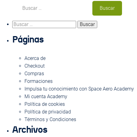
Buscar:
Buscar:
Usa este formulario para contactar con nosotros.
Páginas
Te responderemos con la máxima brevedad
NOMBRE
Acerca de
Checkout
Compras
Formaciones
EMAIL
Impulsa tu conocimiento con Space Aero Academy
Mi cuenta Academy
Política de cookies
ASUNTO
Política de privacidad
Términos y Condiciones
Archivos
MENSAJE