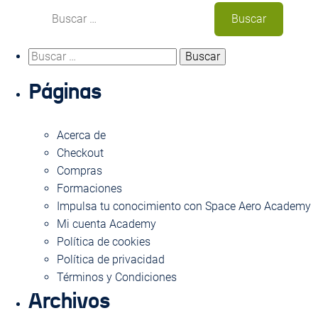
Buscar:
Buscar:
Usa este formulario para contactar con nosotros.
Páginas
Te responderemos con la máxima brevedad
NOMBRE
Acerca de
Checkout
Compras
Formaciones
EMAIL
Impulsa tu conocimiento con Space Aero Academy
Mi cuenta Academy
Política de cookies
ASUNTO
Política de privacidad
Términos y Condiciones
Archivos
MENSAJE