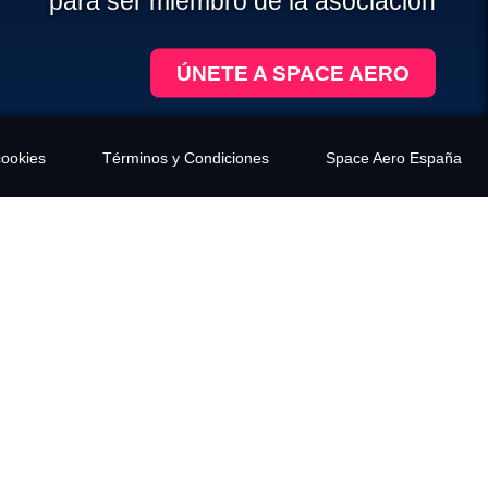
para ser miembro de la asociación
ÚNETE A SPACE AERO
cookies
Términos y Condiciones
Space Aero España