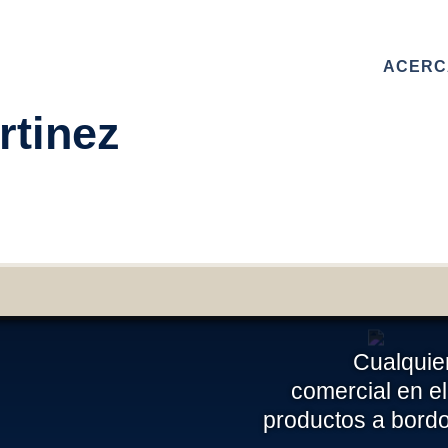
ACERC
rtinez
 este formulario para contactar con nosotros. Te responderemo
 la máxima brevedad
MBRE
Cualquier
AIL
comercial en el
productos a bord