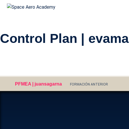
Space Aero Academy
Skip
Control Plan | evama
to
content
Usa
con
NO
PFMEA | juansagarna
FORMACIÓN ANTERIOR
EM