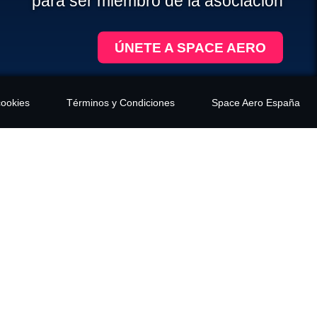
para ser miembro de la asociación
ÚNETE A SPACE AERO
cookies
Términos y Condiciones
Space Aero España