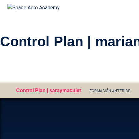
Space Aero Academy
Skip
Control Plan | maria
to
content
Usa
con
Control Plan | saraymaculet
FORMACIÓN ANTERIOR