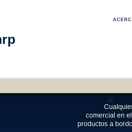
ACERC
nrp
 este formulario para contactar con nosotros. Te responderemo
 la máxima brevedad
NOMBRE
Cualquier
EMAIL
comercial en el
productos a bord