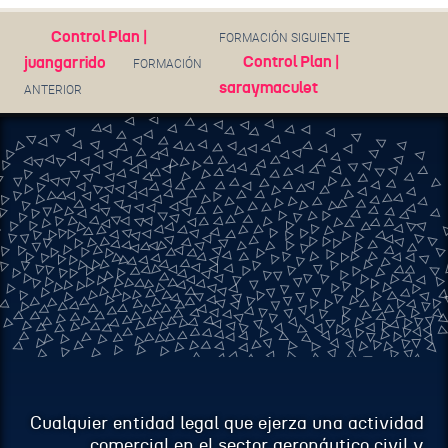
EMAIL
Control Plan |
FORMACIÓN SIGUIENTE
Control Plan |
juangarrido
FORMACIÓN
saraymaculet
ANTERIOR
ASUNTO
MENSAJE
Cualquier entidad legal que ejerza una actividad
comercial en el sector aeronáutico civil y