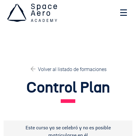
Space Aero Academy
Skip
Volver al listado de formaciones
to
content
Control Plan
Este curso ya se celebró y no es posible
matricularse en él