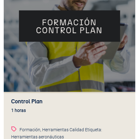
Usa este formulario para contactar con nosotros.
Te responderemos con la máxima brevedad
NOMBRE
EMAIL
Control Plan
ASUNTO
1 horas
Formación
,
Herramientas Calidad
Etiqueta:
Herramientas aeronáuticas
MENSAJE