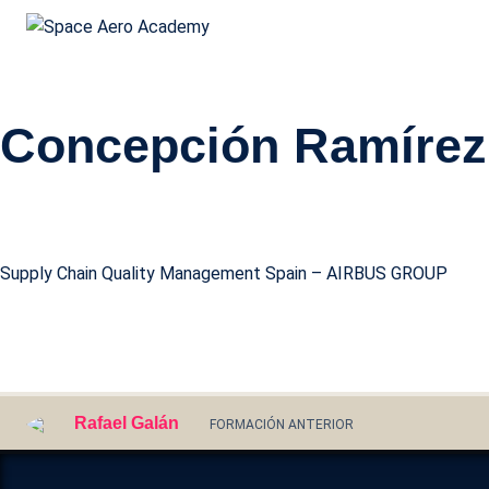
Space Aero Academy
Skip
Concepción Ramírez 
to
content
Usa
con
Supply Chain Quality Management Spain – AIRBUS GROUP
NO
EM
Rafael Galán
FORMACIÓN ANTERIOR