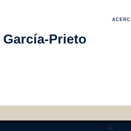
ACERC
García-Prieto
 este formulario para contactar con nosotros. Te responderemo
 la máxima brevedad
MBRE
AIL