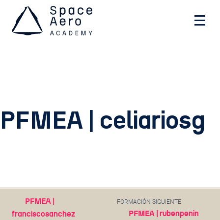
Space Aero Academy
Skip
PFMEA | celiariosg
to
content
Usa este formulario para contactar con nosotros.
Te responderemos con la máxima brevedad
NOMBRE
PFMEA |
FORMACIÓN SIGUIENTE
PFMEA | rubenpenin
franciscosanchez
EMAIL