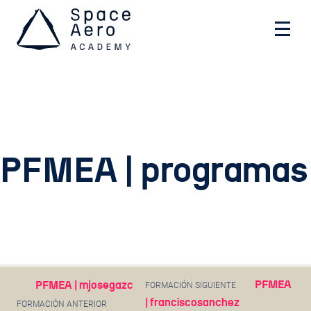
Space Aero Academy
Skip
PFMEA | programas
to
Usa este formulario para contactar con nosotros.
content
Te responderemos con la máxima brevedad
NOMBRE
PFMEA
PFMEA | mjosegazc
FORMACIÓN SIGUIENTE
EMAIL
| franciscosanchez
FORMACIÓN ANTERIOR